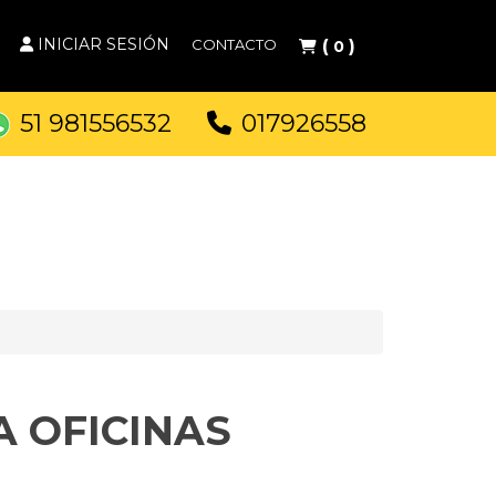
INICIAR SESIÓN
CONTACTO
(
)
0
51 981556532
017926558
 OFICINAS