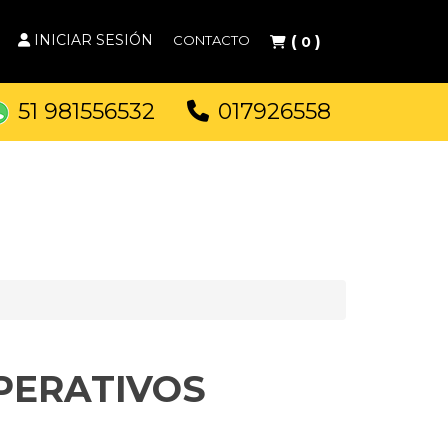
INICIAR SESIÓN
CONTACTO
(
)
0
51 981556532
017926558
PERATIVOS